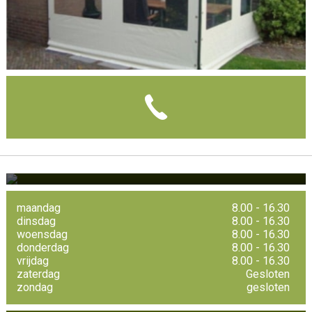
Handelsweg 6
1619 BJ Andijk
maandag
8.00 - 16.30
dinsdag
8.00 - 16.30
woensdag
8.00 - 16.30
donderdag
8.00 - 16.30
vrijdag
8.00 - 16.30
zaterdag
Gesloten
zondag
gesloten